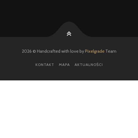
2026 © Handcrafted with love by
Pixelgrade
Team
KONTAKT
MAPA
AKTUALNOŚCI